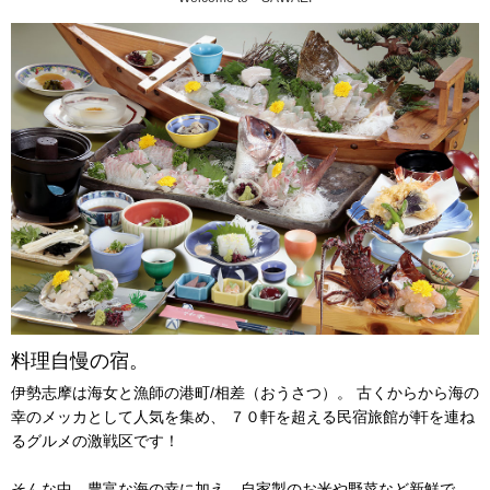
料理自慢の宿。
伊勢志摩は海女と漁師の港町/相差（おうさつ）。
古くからから海の
幸のメッカとして人気を集め、
７０軒を超える民宿旅館が軒を連ね
るグルメの激戦区です！
そんな中、豊富な海の幸に加え、自家製のお米や野菜など新鮮で、